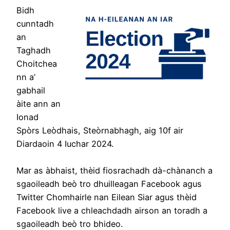
Bidh
cunntadh
an
Taghadh
Choitchea
nn a’
gabhail
àite ann an
Ionad
Spòrs Leòdhais, Steòrnabhagh, aig 10f air
Diardaoin 4 Iuchar 2024.
Mar as àbhaist, thèid fiosrachadh dà-chànanch a
sgaoileadh beò tro dhuilleagan Facebook agus
Twitter Chomhairle nan Eilean Siar agus thèid
Facebook live a chleachdadh airson an toradh a
sgaoileadh beò tro bhideo.