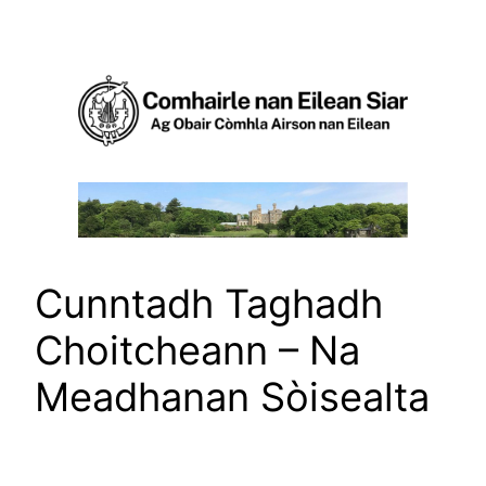
Skip
to
content
Cunntadh Taghadh
Choitcheann – Na
Meadhanan Sòisealta